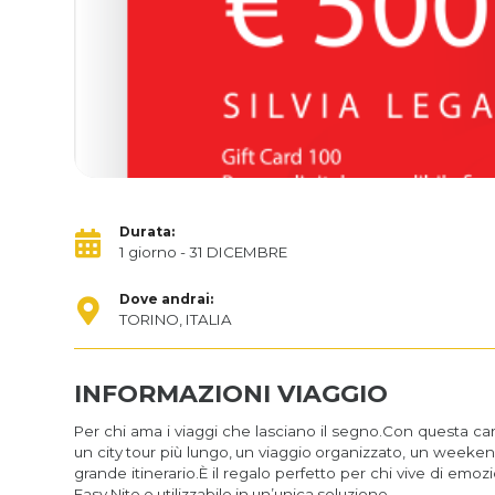
Durata:
1 giorno
- 31 DICEMBRE
Dove andrai:
TORINO, ITALIA
INFORMAZIONI VIAGGIO
Per chi ama i viaggi che lasciano il segno.Con questa car
un city tour più lungo, un viaggio organizzato, un weeke
grande itinerario.È il regalo perfetto per chi vive di emoz
Easy Nite e utilizzabile in un’unica soluzione.