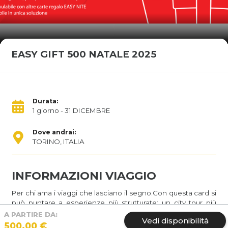
EASY GIFT 500 NATALE 2025
Durata:
1 giorno
- 31 DICEMBRE
Dove andrai:
TORINO, ITALIA
INFORMAZIONI VIAGGIO
Per chi ama i viaggi che lasciano il segno.Con questa card si
può puntare a esperienze più strutturate: un city tour più
lungo, un viaggio organizzato, un weekend speciale oppure
A PARTIRE DA:
Vedi disponibilità
un primo anticipo verso un grande itinerario.È il regalo
500.00 €