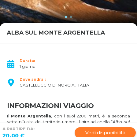
ALBA SUL MONTE ARGENTELLA
Durata:
1 giorno
Dove andrai:
CASTELLUCCIO DI NORCIA, ITALIA
INFORMAZIONI VIAGGIO
Il
Monte Argentella
, con i suoi 2200 metri, è la seconda
vetta più alta del territorio umbro. Il giro ad anello “
Alba sul
Monte Argentella
” oltre ad essere un bellissimo hiking in
A PARTIRE DA:
Vedi disponibilità
mezzo alla
natura
è un vero e proprio viaggio nella
storia
: si
20.00 €