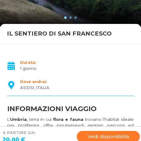
IL SENTIERO DI SAN FRANCESCO
Durata:
1 giorno
Dove andrai:
ASSISI, ITALIA
INFORMAZIONI VIAGGIO
L’
Umbria
, terra in cui
flora e fauna
trovano l’habitat ideale
per proliferare, offre innumerevoli sentieri, percorsi ed
escursioni immerse nel verde che permettono di entrare a
A PARTIRE DA:
Vedi disponibilità
stretto contatto con la
natura
. Tra questi il
Sentiero di San
20.00 €