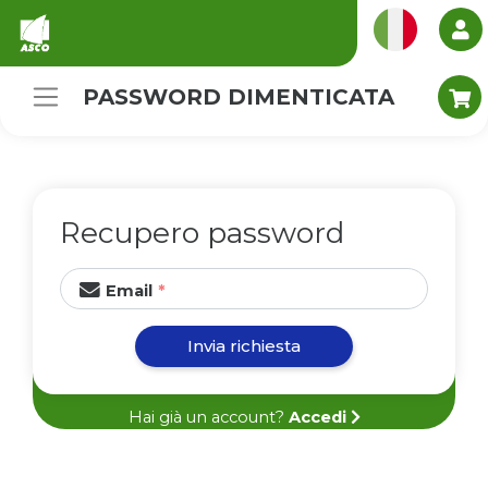
PASSWORD DIMENTICATA
Utente
Recupero password
Italiano
Password
Email
Ricordami
Invia richiesta
Password dim
Login
Hai già un account?
Accedi