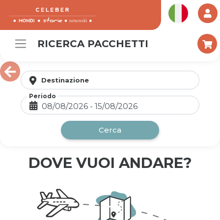
RICERCA PACCHETTI
Destinazione
Vacanza
Periodo
Utente
Italiano
Aggiungi una vac
Vedi tutti i dettagli
Password
Cerca
Ricordami
Password dim
DOVE VUOI ANDARE?
Login