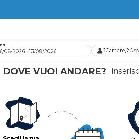
odo
1
2
Camere,
Ospi
DOVE VUOI ANDARE?
Inserisc
Scegli la tua