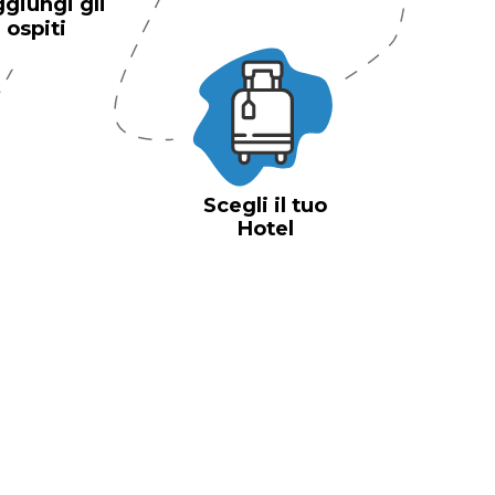
giungi gli
ospiti
Scegli il tuo
Hotel