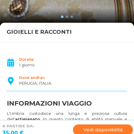
GIOIELLI E RACCONTI
Durata:
1 giorno
Dove andrai:
PERUGIA, ITALIA
INFORMAZIONI VIAGGIO
L'Umbria custodisce una lunga e preziosa cultura
dell'
artigianato
. In questo contesto di abilità manuale e
artistica si inserisce la storia personale del
Maestro d'Arte
A PARTIRE DA:
Vedi disponibilità
Maurizio Tini
, al quale questa sapienza artigiana è stata
35.00 €