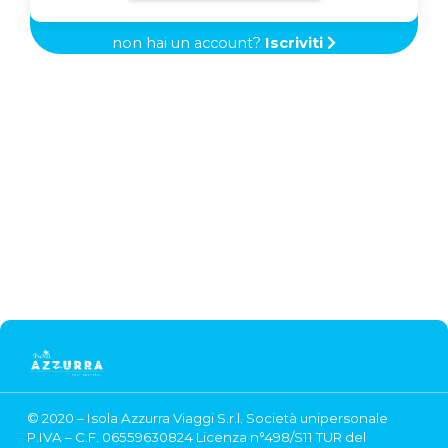
Aggiungi una vac
non hai un account?
Iscriviti
Vedi tutti i dettagli
Trasporti
Aggiungi un trasp
Vedi tutti i dettagli
Traghetti
Aggiungi un traghe
viaggio!
Vedi tutti i dettagli
© 2020 – Isola Azzurra Viaggi S.r.l. Società unipersonale
P.IVA – C.F. 06559630824 Licenza n°498/S11 TUR del