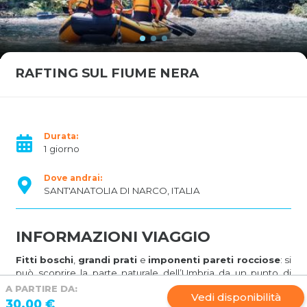
RAFTING SUL FIUME NERA
Durata:
1 giorno
Dove andrai:
SANT'ANATOLIA DI NARCO, ITALIA
INFORMAZIONI VIAGGIO
Fitti boschi
,
grandi prati
e
imponenti pareti rocciose
: si
può scoprire la parte naturale dell’Umbria da un punto di
vista nuovo? Basterà salire su un
raft
e partire all’avventura!
A PARTIRE DA:
Vedi disponibilità
Questo
stupendo rafting
offre la possibilità di divertirsi ed
30.00 €